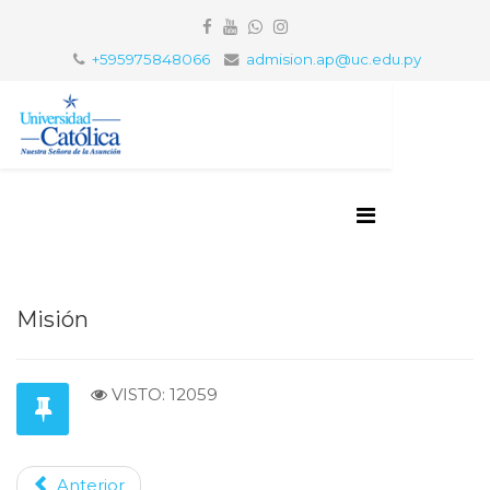
+595975848066
admision.ap@uc.edu.py
Misión
VISTO: 12059
Anterior