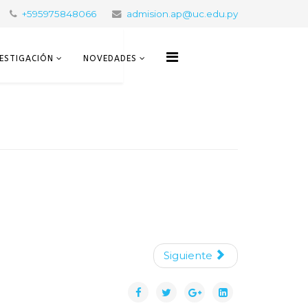
+595975848066
admision.ap@uc.edu.py
VESTIGACIÓN
NOVEDADES
Siguiente